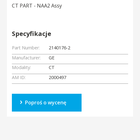
CT PART - NAA2 Assy
Specyfikacje
Part Number:
2140176-2
Manufacturer:
GE
Modality:
CT
AM ID:
2000497
Poproś o wycenę