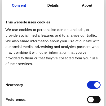
doświadczonych techników.
Consent
Details
About
This website uses cookies
We use cookies to personalise content and ads, to
ODZYSKIWANIE
provide social media features and to analyse our traffic.
Z OSTROŻNOŚCIĄ
We also share information about your use of our site with
Użyteczne części są
our social media, advertising and analytics partners who
skrupulatnie odzyskiwane w
bezpiecznym środowisku ESD,
may combine it with other information that you’ve
zapewniając brak uszkodzeń
provided to them or that they’ve collected from your use
ani zanieczyszczeń.
of their services.
TESTUJEMY
Consent
Necessary
WEWNĘTRZNE
Selection
Wszystkie części są
rygorystycznie testowane w
Preferences
naszych zakładach
wewnętrznych, aby zapewnić