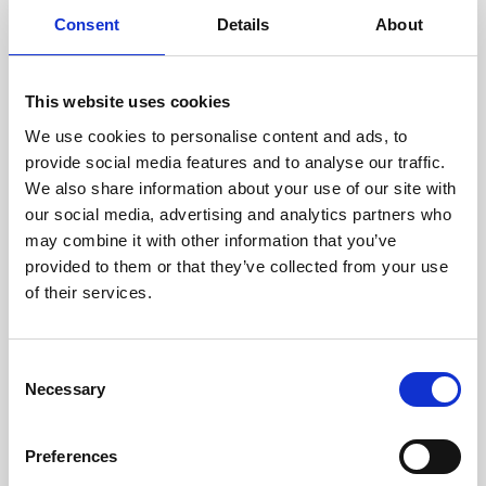
doświadczonych techników.
Consent
Details
About
This website uses cookies
We use cookies to personalise content and ads, to
ODZYSKIWANIE
provide social media features and to analyse our traffic.
Z OSTROŻNOŚCIĄ
We also share information about your use of our site with
Użyteczne części są
our social media, advertising and analytics partners who
skrupulatnie odzyskiwane w
bezpiecznym środowisku ESD,
may combine it with other information that you’ve
zapewniając brak uszkodzeń
provided to them or that they’ve collected from your use
ani zanieczyszczeń.
of their services.
TESTUJEMY
Consent
Necessary
WEWNĘTRZNE
Selection
Wszystkie części są
rygorystycznie testowane w
Preferences
naszych zakładach
wewnętrznych, aby zapewnić