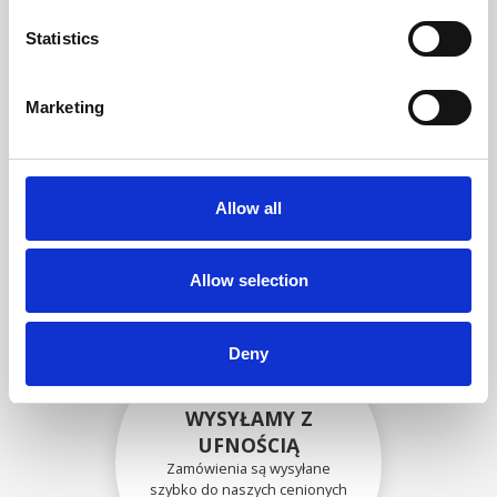
zgodność funkcjonalności i
niezawodności ze
Statistics
specyfikacjami OEM
Marketing
BEZPIECZNIE
ZAPAKOWANE
Allow all
Każda pojedyncza część jest
bezpiecznie zapakowana przy
użyciu odpowiednich
materiałów.
Allow selection
Deny
WYSYŁAMY Z
UFNOŚCIĄ
Zamówienia są wysyłane
szybko do naszych cenionych