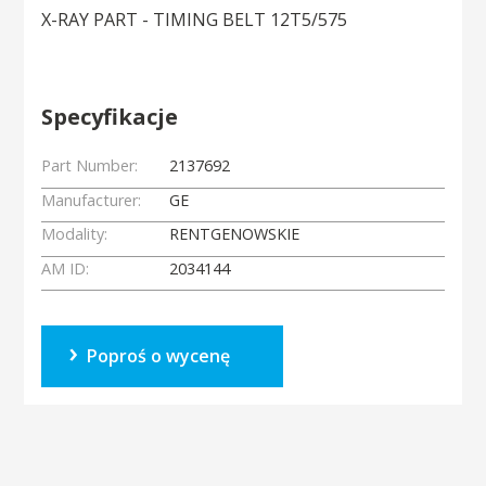
X-RAY PART - TIMING BELT 12T5/575
Specyfikacje
Part Number:
2137692
Manufacturer:
GE
Modality:
RENTGENOWSKIE
AM ID:
2034144
Poproś o wycenę