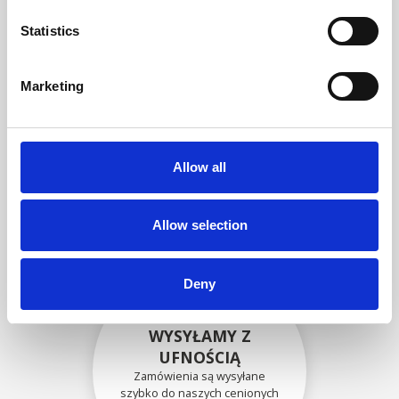
zgodność funkcjonalności i
niezawodności ze
Statistics
specyfikacjami OEM
Marketing
BEZPIECZNIE
ZAPAKOWANE
Allow all
Każda pojedyncza część jest
bezpiecznie zapakowana przy
użyciu odpowiednich
materiałów.
Allow selection
Deny
WYSYŁAMY Z
UFNOŚCIĄ
Zamówienia są wysyłane
szybko do naszych cenionych