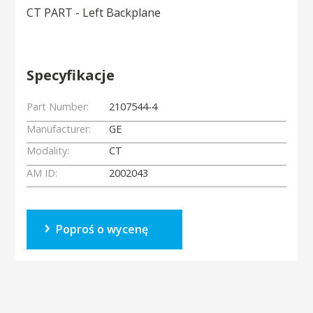
CT PART - Left Backplane
Specyfikacje
Part Number:
2107544-4
Manufacturer:
GE
Modality:
CT
AM ID:
2002043
Poproś o wycenę