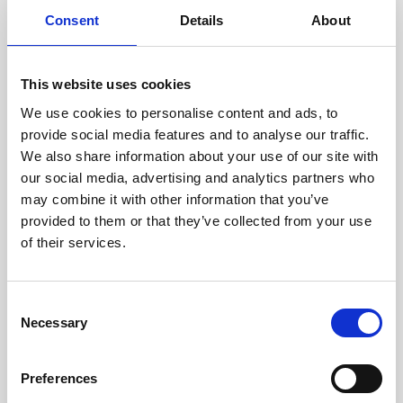
doświadczonych techników.
Consent
Details
About
This website uses cookies
We use cookies to personalise content and ads, to
ODZYSKIWANIE
provide social media features and to analyse our traffic.
Z OSTROŻNOŚCIĄ
We also share information about your use of our site with
Użyteczne części są
our social media, advertising and analytics partners who
skrupulatnie odzyskiwane w
bezpiecznym środowisku ESD,
may combine it with other information that you’ve
zapewniając brak uszkodzeń
provided to them or that they’ve collected from your use
ani zanieczyszczeń.
of their services.
TESTUJEMY
Consent
Necessary
WEWNĘTRZNE
Selection
Wszystkie części są
rygorystycznie testowane w
Preferences
naszych zakładach
wewnętrznych, aby zapewnić