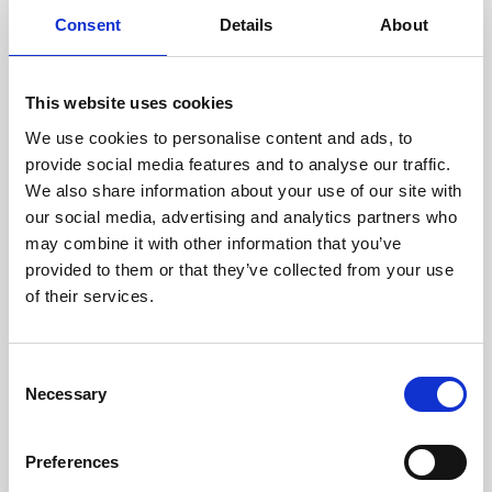
doświadczonych techników.
Consent
Details
About
This website uses cookies
We use cookies to personalise content and ads, to
ODZYSKIWANIE
provide social media features and to analyse our traffic.
Z OSTROŻNOŚCIĄ
We also share information about your use of our site with
Użyteczne części są
our social media, advertising and analytics partners who
skrupulatnie odzyskiwane w
bezpiecznym środowisku ESD,
may combine it with other information that you’ve
zapewniając brak uszkodzeń
provided to them or that they’ve collected from your use
ani zanieczyszczeń.
of their services.
TESTUJEMY
Consent
Necessary
WEWNĘTRZNE
Selection
Wszystkie części są
rygorystycznie testowane w
Preferences
naszych zakładach
wewnętrznych, aby zapewnić