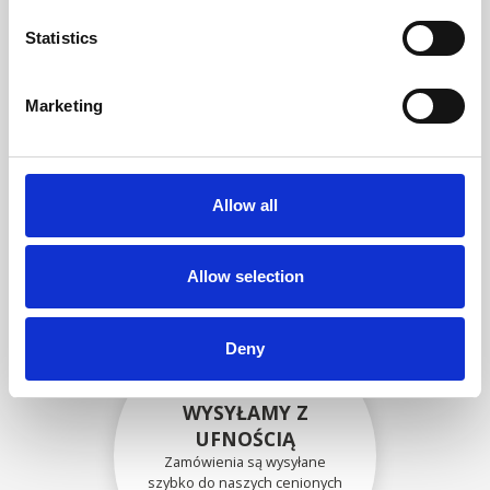
zgodność funkcjonalności i
niezawodności ze
Statistics
specyfikacjami OEM
Marketing
BEZPIECZNIE
ZAPAKOWANE
Allow all
Każda pojedyncza część jest
bezpiecznie zapakowana przy
użyciu odpowiednich
materiałów.
Allow selection
Deny
WYSYŁAMY Z
UFNOŚCIĄ
Zamówienia są wysyłane
szybko do naszych cenionych