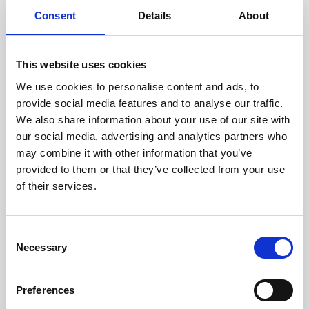
doświadczonych techników.
Consent
Details
About
This website uses cookies
We use cookies to personalise content and ads, to
ODZYSKIWANIE
provide social media features and to analyse our traffic.
Z OSTROŻNOŚCIĄ
We also share information about your use of our site with
Użyteczne części są
our social media, advertising and analytics partners who
skrupulatnie odzyskiwane w
bezpiecznym środowisku ESD,
may combine it with other information that you’ve
zapewniając brak uszkodzeń
provided to them or that they’ve collected from your use
ani zanieczyszczeń.
of their services.
TESTUJEMY
Consent
Necessary
WEWNĘTRZNE
Selection
Wszystkie części są
rygorystycznie testowane w
Preferences
naszych zakładach
wewnętrznych, aby zapewnić