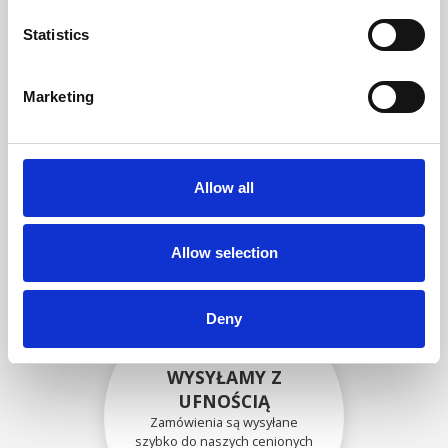
zgodność funkcjonalności i
niezawodności ze
Statistics
specyfikacjami OEM
Marketing
BEZPIECZNIE
ZAPAKOWANE
Allow all
Każda pojedyncza część jest
bezpiecznie zapakowana przy
użyciu odpowiednich
materiałów.
Allow selection
Deny
WYSYŁAMY Z
UFNOŚCIĄ
Zamówienia są wysyłane
szybko do naszych cenionych