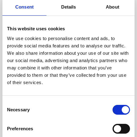
doświadczonych techników.
Consent
Details
About
This website uses cookies
We use cookies to personalise content and ads, to
ODZYSKIWANIE
provide social media features and to analyse our traffic.
Z OSTROŻNOŚCIĄ
We also share information about your use of our site with
Użyteczne części są
our social media, advertising and analytics partners who
skrupulatnie odzyskiwane w
bezpiecznym środowisku ESD,
may combine it with other information that you’ve
zapewniając brak uszkodzeń
provided to them or that they’ve collected from your use
ani zanieczyszczeń.
of their services.
TESTUJEMY
Consent
Necessary
WEWNĘTRZNE
Selection
Wszystkie części są
rygorystycznie testowane w
Preferences
naszych zakładach
wewnętrznych, aby zapewnić