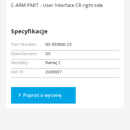
C-ARM PART - User Interface CR right side
Specyfikacje
Part Number:
00-453806-25
Manufacturer:
GE
Modality:
Ramię C
AM ID:
2045937
Poproś o wycenę