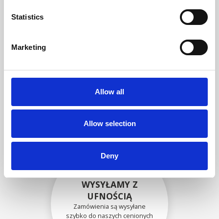
zgodność funkcjonalności i
niezawodności ze
Statistics
specyfikacjami OEM
Marketing
BEZPIECZNIE
ZAPAKOWANE
Allow all
Każda pojedyncza część jest
bezpiecznie zapakowana przy
użyciu odpowiednich
materiałów.
Allow selection
Deny
WYSYŁAMY Z
UFNOŚCIĄ
Zamówienia są wysyłane
szybko do naszych cenionych