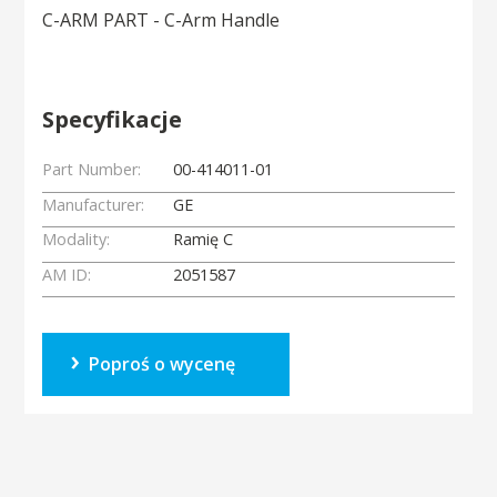
C-ARM PART - C-Arm Handle
Specyfikacje
Part Number:
00-414011-01
Manufacturer:
GE
Modality:
Ramię C
AM ID:
2051587
Poproś o wycenę