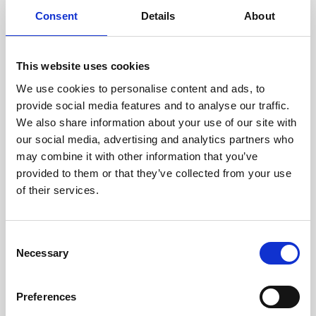
doświadczonych techników.
Consent
Details
About
This website uses cookies
We use cookies to personalise content and ads, to
ODZYSKIWANIE
provide social media features and to analyse our traffic.
Z OSTROŻNOŚCIĄ
We also share information about your use of our site with
Użyteczne części są
our social media, advertising and analytics partners who
skrupulatnie odzyskiwane w
bezpiecznym środowisku ESD,
may combine it with other information that you’ve
zapewniając brak uszkodzeń
provided to them or that they’ve collected from your use
ani zanieczyszczeń.
of their services.
TESTUJEMY
Consent
Necessary
WEWNĘTRZNE
Selection
Wszystkie części są
rygorystycznie testowane w
Preferences
naszych zakładach
wewnętrznych, aby zapewnić