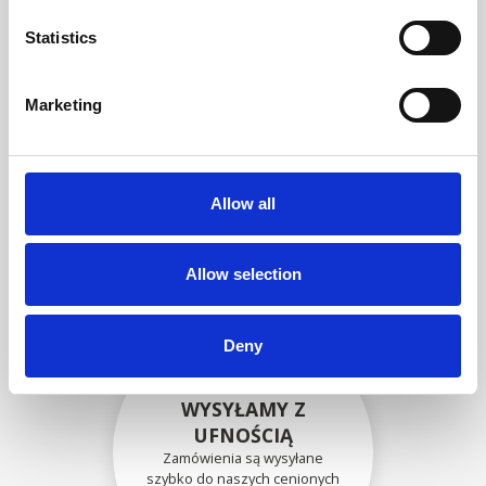
zgodność funkcjonalności i
niezawodności ze
Statistics
specyfikacjami OEM
Marketing
BEZPIECZNIE
ZAPAKOWANE
Allow all
Każda pojedyncza część jest
bezpiecznie zapakowana przy
użyciu odpowiednich
materiałów.
Allow selection
Deny
WYSYŁAMY Z
UFNOŚCIĄ
Zamówienia są wysyłane
szybko do naszych cenionych