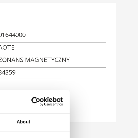
01644000
AOTE
ZONANS MAGNETYCZNY
34359
About