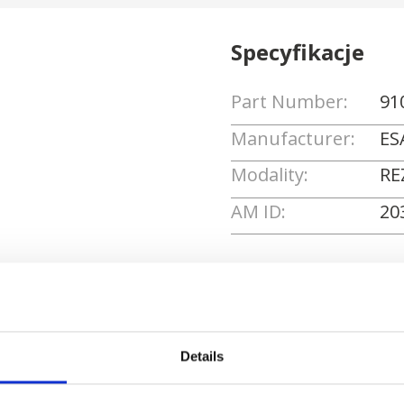
Specyfikacje
Part Number:
91
Manufacturer:
ES
Modality:
RE
AM ID:
20
Poproś o wycenę
Details