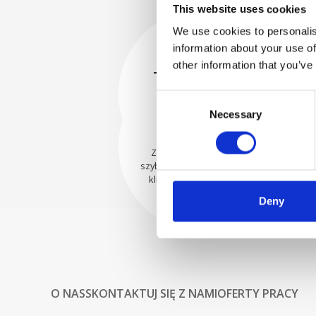
This website uses cookies
We use cookies to personalis
information about your use of
BEZPIECZNIE
other information that you’ve
ZAPAKOWANE
Każda pojedyncza część jest
Consent
bezpiecznie zapakowana przy
WYSYŁAMY Z
Necessary
Selection
użyciu odpowiednich
UFNOŚCIĄ
materiałów.
Zamówienia są wysyłane
szybko do naszych cenionych
klientów na całym świecie.
Deny
O NAS
SKONTAKTUJ SIĘ Z NAMI
OFERTY PRACY