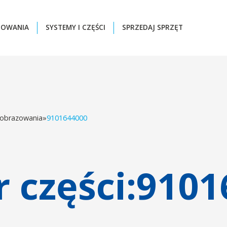
ZOWANIA
SYSTEMY I CZĘŚCI
SPRZEDAJ SPRZĘT
 obrazowania
»
9101644000
części:
9101