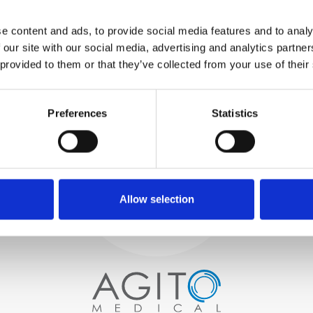
TESTUJEMY
WEWNĘTRZNE
e content and ads, to provide social media features and to analy
Wszystkie części są
 our site with our social media, advertising and analytics partn
rygorystycznie testowane w
 provided to them or that they’ve collected from your use of their
naszych zakładach
wewnętrznych, aby zapewnić
Proces i
zgodność funkcjonalności i
niezawodności ze
Preferences
Statistics
kontrola jakości
specyfikacjami OEM
ZAMÓWIENIA
Zaczynamy od starannego
wyboru wysokiej jakości
skanerów obrazowych
Allow selection