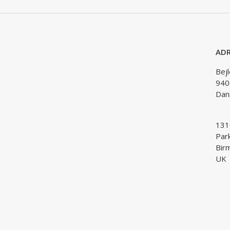
ADR
Bej
940
Dan
1310
Par
Bir
UK