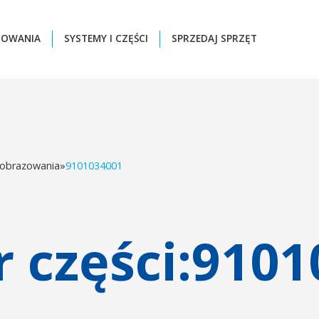
ZOWANIA
SYSTEMY I CZĘŚCI
SPRZEDAJ SPRZĘT
 obrazowania
»
9101034001
części:
9101