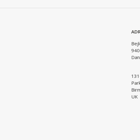
ADR
Bej
940
Dan
1310
Par
Bir
UK