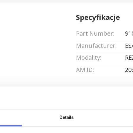
Specyfikacje
Part Number:
91
Manufacturer:
ES
Modality:
RE
AM ID:
20
Poproś o wycenę
Details