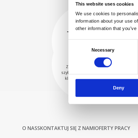
This website uses cookies
We use cookies to personalis
information about your use of
BEZPIECZNIE
other information that you’ve
ZAPAKOWANE
Każda pojedyncza część jest
Consent
bezpiecznie zapakowana przy
WYSYŁAMY Z
Necessary
Selection
użyciu odpowiednich
UFNOŚCIĄ
materiałów.
Zamówienia są wysyłane
szybko do naszych cenionych
klientów na całym świecie.
Deny
O NAS
SKONTAKTUJ SIĘ Z NAMI
OFERTY PRACY