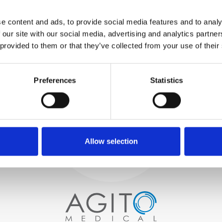
TESTUJEMY
WEWNĘTRZNE
e content and ads, to provide social media features and to analy
Wszystkie części są
 our site with our social media, advertising and analytics partn
rygorystycznie testowane w
 provided to them or that they’ve collected from your use of their
naszych zakładach
wewnętrznych, aby zapewnić
Proces i
zgodność funkcjonalności i
niezawodności ze
Preferences
Statistics
kontrola jakości
specyfikacjami OEM
ZAMÓWIENIA
Zaczynamy od starannego
wyboru wysokiej jakości
skanerów obrazowych
Allow selection