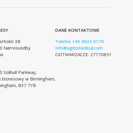
ESY
DANE KONTAKTOWE
lerholm 3B
Telefon +45 9635 0170
0 Nørresundby
Info@agitomedical.com
ia
ODTWARZACZE: 27770851
 Solihull Parkway,
k biznesowy w Birmingham,
mingham, B37 7YB